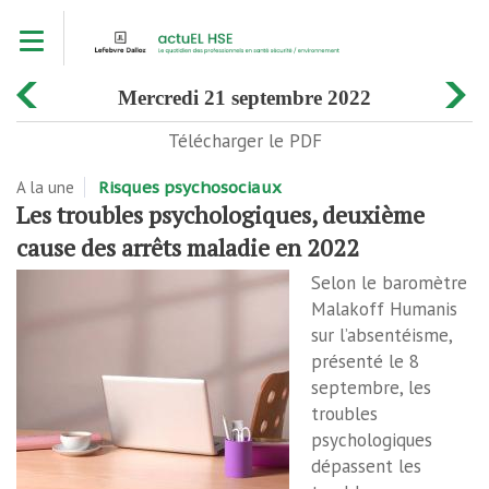
Aller
Toggle navigation
au
contenu
principal
mercredi 21 septembre 2022
Télécharger le PDF
A la une
Risques psychosociaux
Les troubles psychologiques, deuxième
cause des arrêts maladie en 2022
Selon le baromètre
Malakoff Humanis
sur l’absentéisme,
présenté le 8
septembre, les
troubles
psychologiques
dépassent les