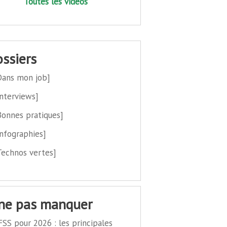
Toutes les vidéos
dossiers
Dans mon job]
Interviews]
Bonnes pratiques]
Infographies]
Technos vertes]
 ne pas manquer
FSS pour 2026 : les principales