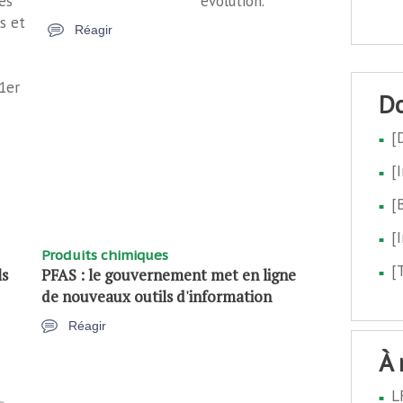
es
évolution.
s et
Réagir
1er
[
[
[
[
Produits chimiques
[
ls
PFAS : le gouvernement met en ligne
de nouveaux outils d'information
Réagir
à
L