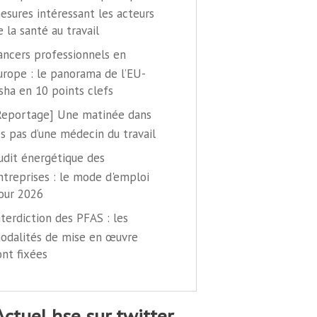
esures intéressant les acteurs
e la santé au travail
ancers professionnels en
urope : le panorama de l’EU-
sha en 10 points clefs
Reportage] Une matinée dans
es pas d’une médecin du travail
udit énergétique des
ntreprises : le mode d'emploi
our 2026
nterdiction des PFAS : les
odalités de mise en œuvre
ont fixées
@actuel hse sur twitter