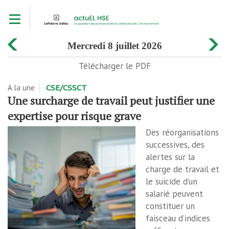
Aller
Toggle navigation
au
contenu
principal
mercredi 8 juillet 2026
Télécharger le PDF
A la une
CSE/CSSCT
Une surcharge de travail peut justifier une
expertise pour risque grave
Des réorganisations
successives, des
alertes sur la
charge de travail et
le suicide d’un
salarié peuvent
constituer un
faisceau d’indices