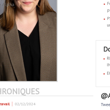
F
e Alpha
p
P
u
R
I
E
HRONIQUES
ravail
02/12/2024
Twee