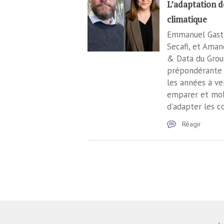
L’adaptation d
climatique
Emmanuel Gasti
Secafi, et Aman
& Data du Group
prépondérante 
les années à ven
emparer et mobi
d'adapter les co
Réagir