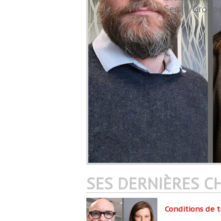
Secafi/Group
SES DERNIÈRES C
Conditions de t