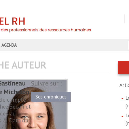
AGENDA
HE AUTEUR
astineau
Suivre sur :
Arti
e Michelon
Ses chroniques
L
 de compte
(
hez Secafi et
udes au
L
s & Data du
(
 /