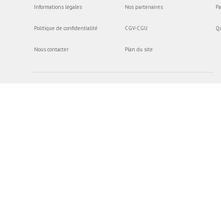
Informations légales
Nos partenaires
Pa
Politique de confidentialité
CGV-CGU
Q
Nous contacter
Plan du site