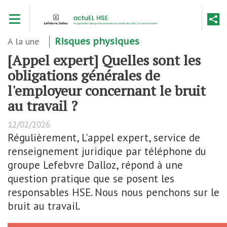
Aller
Toggle navigation
au
contenu
principal
A la une
Risques physiques
[Appel expert] Quelles sont les
obligations générales de
l'employeur concernant le bruit
au travail ?
12/02/2026
Régulièrement, L'appel expert, service de
renseignement juridique par téléphone du
groupe Lefebvre Dalloz, répond à une
question pratique que se posent les
responsables HSE. Nous nous penchons sur le
bruit au travail.