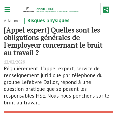
Aller
Toggle navigation
au
contenu
principal
A la une
Risques physiques
[Appel expert] Quelles sont les
obligations générales de
l'employeur concernant le bruit
au travail ?
12/02/2026
Régulièrement, L'appel expert, service de
renseignement juridique par téléphone du
groupe Lefebvre Dalloz, répond à une
question pratique que se posent les
responsables HSE. Nous nous penchons sur le
bruit au travail.