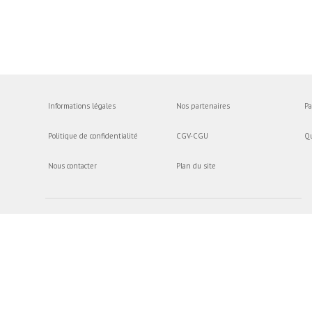
Informations légales
Nos partenaires
Pa
Politique de confidentialité
CGV-CGU
Q
Nous contacter
Plan du site