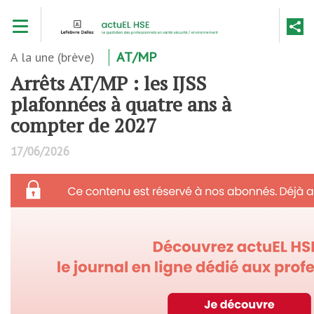
Aller
Toggle navigation
au
contenu
principal
A la une (brève)
AT/MP
Arrêts AT/MP : les IJSS
plafonnées à quatre ans à
compter de 2027
17/06/2026