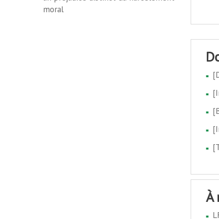
moral
[
[
[
[
[
à
L