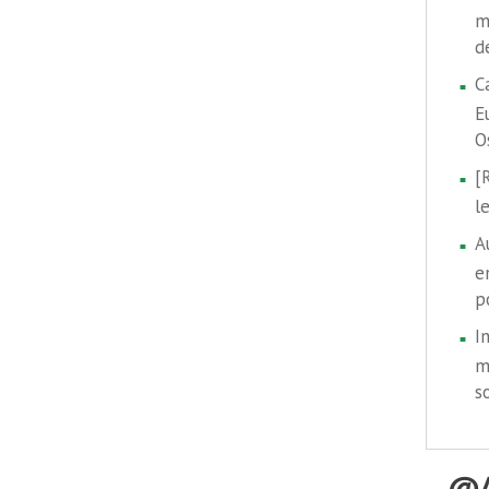
m
d
C
E
O
[
l
A
e
p
I
m
s