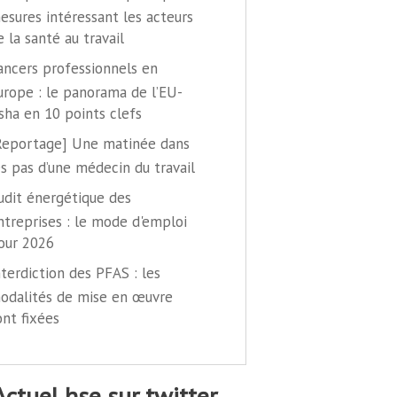
esures intéressant les acteurs
e la santé au travail
ancers professionnels en
urope : le panorama de l’EU-
sha en 10 points clefs
Reportage] Une matinée dans
es pas d’une médecin du travail
udit énergétique des
ntreprises : le mode d'emploi
our 2026
nterdiction des PFAS : les
odalités de mise en œuvre
ont fixées
@actuel hse sur twitter