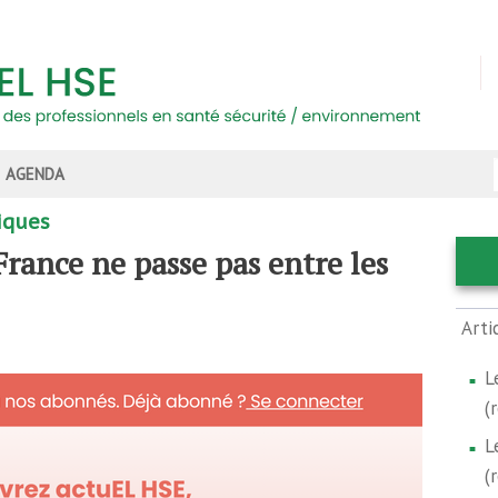
AGENDA
iques
France ne passe pas entre les
Arti
L
(
L
(