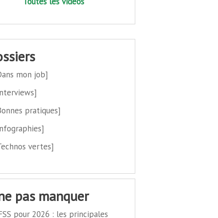
Toutes les vidéos
dossiers
Dans mon job]
Interviews]
Bonnes pratiques]
Infographies]
Technos vertes]
 ne pas manquer
FSS pour 2026 : les principales