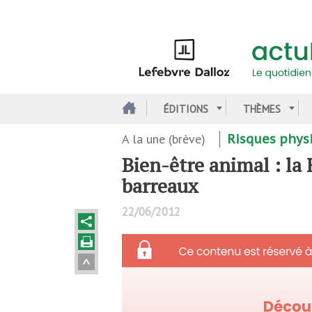
Aller
au
contenu
principal
ÉDITIONS
THÈMES
A la une (brève)
Risques phys
Bien-être animal : la 
barreaux
22/06/2012