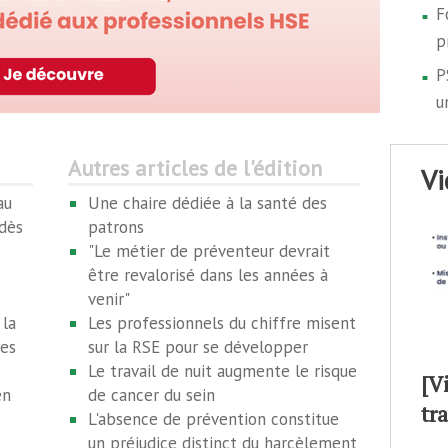
F
p
P
u
Autres articles de l'édition
v
au
Une chaire dédiée à la santé des
dès
patrons
"Le métier de préventeur devrait
être revalorisé dans les années à
venir"
 la
Les professionnels du chiffre misent
res
sur la RSE pour se développer
Le travail de nuit augmente le risque
[V
en
de cancer du sein
tr
L'absence de prévention constitue
un préjudice distinct du harcèlement