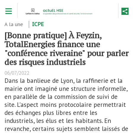
Aller
Toggle navigation
au
contenu
principal
A la une
ICPE
[Bonne pratique] À Feyzin,
TotalEnergies finance une
"conférence riveraine" pour parler
des risques industriels
06/07/2022
Dans la banlieue de Lyon, la raffinerie et la
mairie ont imaginé une structure informelle,
en parallèle de la commission de suivi de
site. L'aspect moins protocolaire permettrait
des échanges plus libres entre les
industriels, les élus et les habitants. En
revanche, certains sujets semblent laissés de