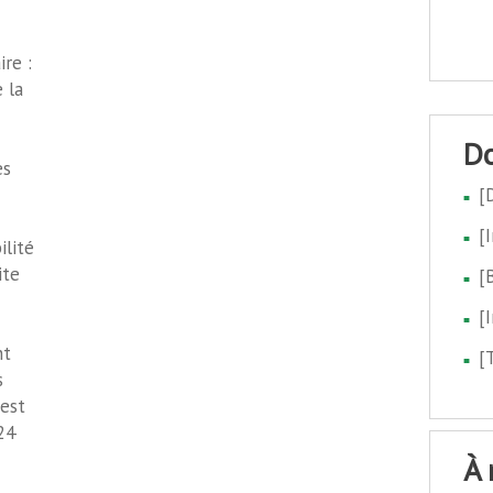
re :
 la
es
[
[
ilité
ite
[
[
nt
[
s
 est
24
à