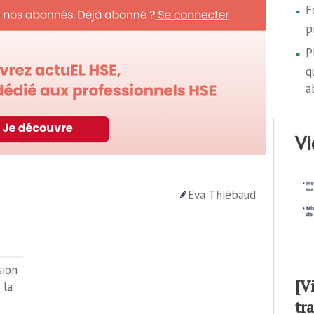
F
p
P
q
a
v
Eva Thiébaud
sion
[V
 la
tr