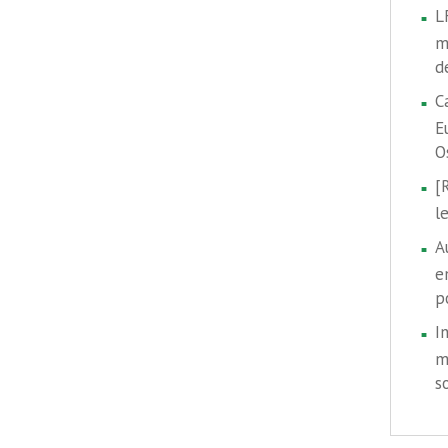
L
m
d
C
E
O
[
l
A
e
p
I
m
s