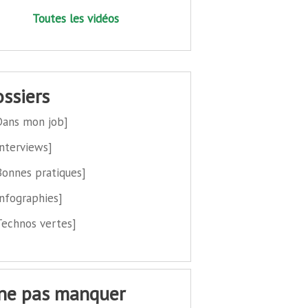
Toutes les vidéos
dossiers
Dans mon job]
Interviews]
Bonnes pratiques]
Infographies]
Technos vertes]
 ne pas manquer