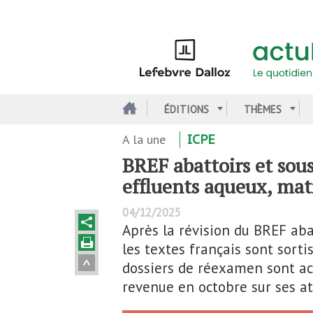
Aller
au
contenu
principal
ÉDITIONS
THÈMES
A la une
ICPE
BREF abattoirs et sou
effluents aqueux, mati
04/12/2025
Après la révision du BREF aba
les textes français sont sorti
dossiers de réexamen sont ac
revenue en octobre sur ses at