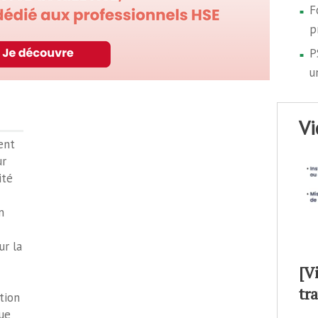
F
p
P
u
v
ent
ur
ité
n
ur la
[V
tr
tion
ue