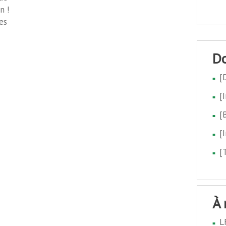
n !
es
[
[
[
[
[
à
L