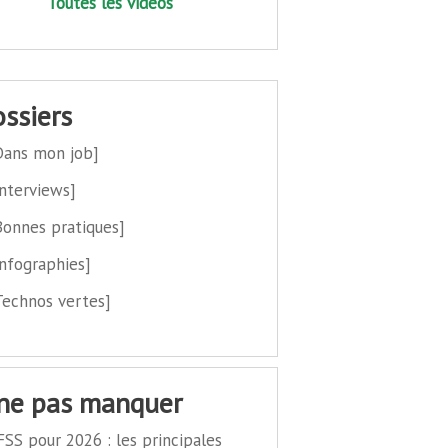
Toutes les vidéos
dossiers
Dans mon job]
Interviews]
Bonnes pratiques]
Infographies]
Technos vertes]
 ne pas manquer
FSS pour 2026 : les principales