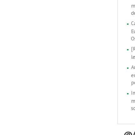
m
d
C
E
O
[
l
A
e
p
I
m
s