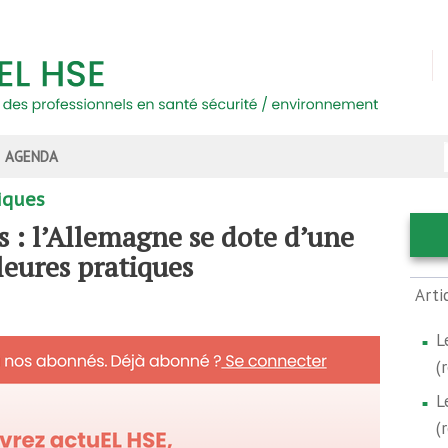
AGENDA
iques
s : l’Allemagne se dote d’une
leures pratiques
Arti
L
(
L
(