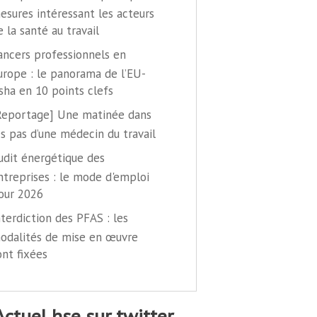
esures intéressant les acteurs
e la santé au travail
ancers professionnels en
urope : le panorama de l’EU-
sha en 10 points clefs
Reportage] Une matinée dans
es pas d’une médecin du travail
udit énergétique des
ntreprises : le mode d'emploi
our 2026
nterdiction des PFAS : les
odalités de mise en œuvre
ont fixées
@actuel hse sur twitter