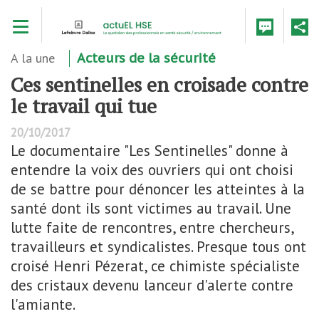
Aller
Toggle navigation
au
contenu
principal
A la une
Acteurs de la sécurité
Ces sentinelles en croisade contre
le travail qui tue
20/10/2017
Le documentaire "Les Sentinelles" donne à
entendre la voix des ouvriers qui ont choisi
de se battre pour dénoncer les atteintes à la
santé dont ils sont victimes au travail. Une
lutte faite de rencontres, entre chercheurs,
travailleurs et syndicalistes. Presque tous ont
croisé Henri Pézerat, ce chimiste spécialiste
des cristaux devenu lanceur d'alerte contre
l'amiante.