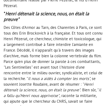
documentaire réalisé par Pierre Pézerat, le fils d'Henri
Pézerat.
"
Henri détenait la science, nous, on était la
preuve"
Des Côtes d'Armor au Tarn, des Charentes à Paris, ce sont
tous des Erin Brockovich à la française. Et tous ont connu
Henri Pézerat, ce chercheur, chimiste et toxicologue, qui
a largement contribué à faire interdire l’amiante en
France. Décédé, il n'apparaît qu'à travers des images
d'archive, mais forme bien la colonne vertebrale du film.
Parce qu’en plus de donner la parole à ces combattants,
"Les Sentinelles" est avant tout l'histoire d'une
rencontre entre le milieu ouvrier, syndicaliste, et celui de
la recherche. "
Il nous a aidés à compter les morts",
se
souvient Josette Roudaire, avant de résumer : "
Henri
détenait la science, nous, on était la preuve".
Bien sûr, "
il
a fallu qu’Henri nous apprivoise"
, raconte la militante,
qui ajoute que le chercheur du CNRS, savait se faire