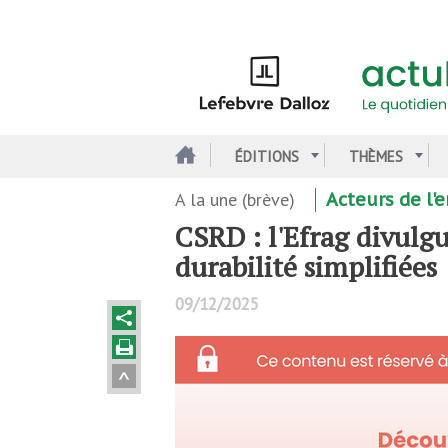
Aller
au
contenu
principal
ÉDITIONS
THÈMES
A la une (brève)
Acteurs de l
CSRD : l'Efrag divulg
durabilité simplifiées
09/12/2025