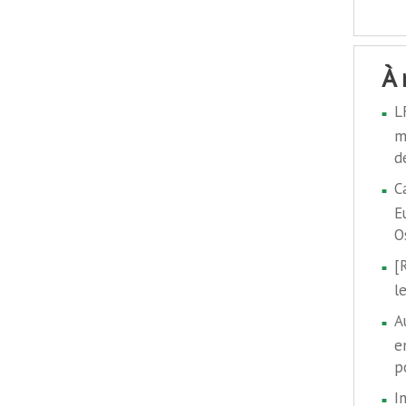
à
L
m
d
C
E
O
[
l
A
e
p
I