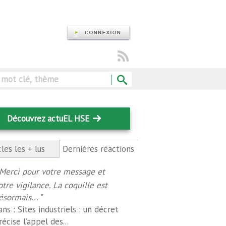
Rechercher
Découvrez actuEL HSE
cles les + lus
Dernières réactions
(onglet
actif)
Merci pour votre message et
otre vigilance. La coquille est
ésormais...
"
ans :
Sites industriels : un décret
récise l’appel des...