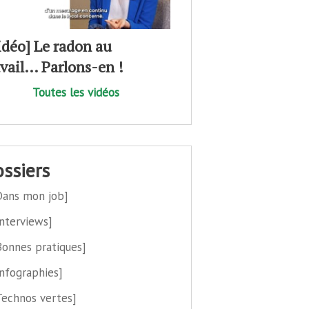
idéo] Le radon au
avail… Parlons-en !
Toutes les vidéos
dossiers
Dans mon job]
Interviews]
Bonnes pratiques]
Infographies]
Technos vertes]