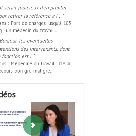
Il serait judicieux d'en profiter
our retirer la référence à l...
"
ans :
Port de charges jusqu’à 105
g : un médecin du travail...
Bonjour, les éventuelles
ntentions des intervenants, dont
a fonction est...
"
ans :
Médecine du travail : l’IA au
ecours bon gré mal gré...
idéos