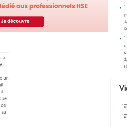
"
p
d
k
"
i
l
s à
d
de
s
e un
il
v
nt
rope
 de
 au