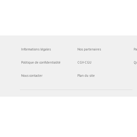
Informations légales
Nos partenaires
Pa
Politique de confidentialité
CGV-CGU
Q
Nous contacter
Plan du site