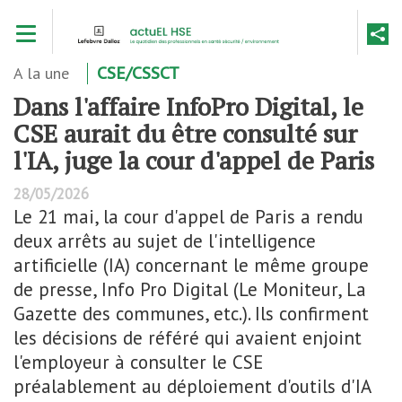
Aller
Toggle navigation
au
contenu
principal
A la une
CSE/CSSCT
Dans l'affaire InfoPro Digital, le
CSE aurait du être consulté sur
l'IA, juge la cour d'appel de Paris
28/05/2026
Le 21 mai, la cour d'appel de Paris a rendu
deux arrêts au sujet de l'intelligence
artificielle (IA) concernant le même groupe
de presse, Info Pro Digital (Le Moniteur, La
Gazette des communes, etc.). Ils confirment
les décisions de référé qui avaient enjoint
l'employeur à consulter le CSE
préalablement au déploiement d'outils d'IA