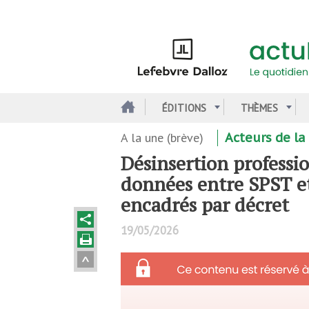
Aller
au
contenu
principal
ÉDITIONS
THÈMES
A la une (brève)
Acteurs de la
Désinsertion professio
données entre SPST et
encadrés par décret
19/05/2026