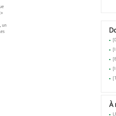
que
t»
, un
les
[
[
[
[
[
à
L