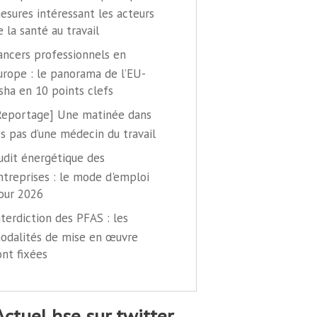
esures intéressant les acteurs
e la santé au travail
ancers professionnels en
urope : le panorama de l’EU-
sha en 10 points clefs
Reportage] Une matinée dans
es pas d’une médecin du travail
udit énergétique des
ntreprises : le mode d'emploi
our 2026
nterdiction des PFAS : les
odalités de mise en œuvre
ont fixées
@actuel hse sur twitter