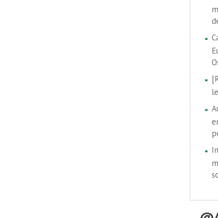
m
d
C
E
O
[
l
A
e
p
I
m
s