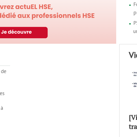
F
p
P
u
v
s de
es
 à
[V
tr