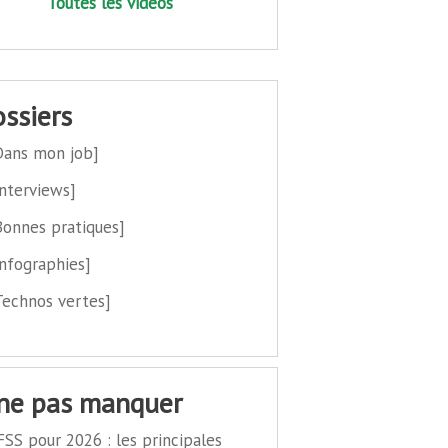
Toutes les vidéos
dossiers
Dans mon job]
Interviews]
Bonnes pratiques]
Infographies]
Technos vertes]
 ne pas manquer
FSS pour 2026 : les principales