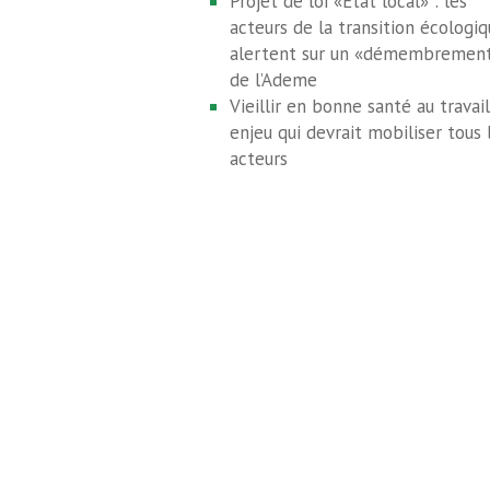
Projet de loi «État local» : les
acteurs de la transition écologi
alertent sur un «démembremen
de l’Ademe
Vieillir en bonne santé au travail
enjeu qui devrait mobiliser tous 
acteurs