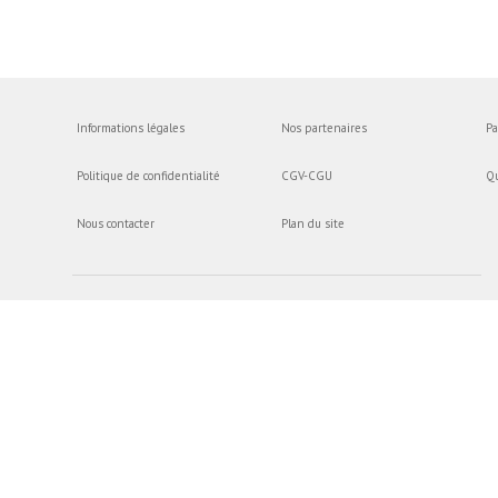
Informations légales
Nos partenaires
Pa
Politique de confidentialité
CGV-CGU
Q
Nous contacter
Plan du site