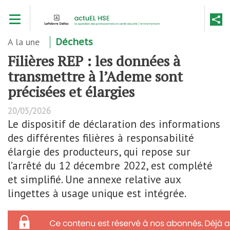
Aller
Toggle navigation
au
contenu
principal
A la une
Déchets
Filières REP : les données à
transmettre à l’Ademe sont
précisées et élargies
20/05/2026
Le dispositif de déclaration des informations
des différentes filières à responsabilité
élargie des producteurs, qui repose sur
l’arrêté du 12 décembre 2022, est complété
et simplifié. Une annexe relative aux
lingettes à usage unique est intégrée.