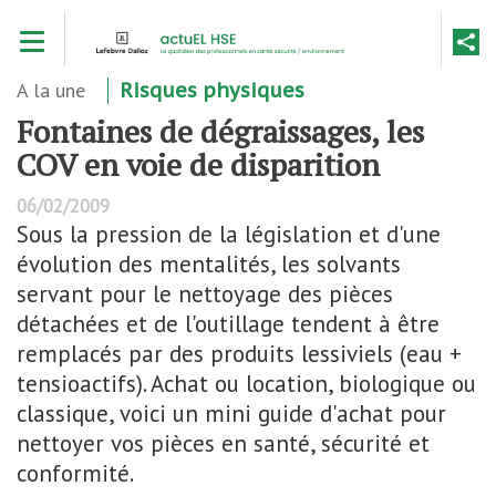
Aller
Toggle navigation
au
contenu
principal
A la une
Risques physiques
Fontaines de dégraissages, les
COV en voie de disparition
06/02/2009
Sous la pression de la législation et d'une
évolution des mentalités, les solvants
servant pour le nettoyage des pièces
détachées et de l'outillage tendent à être
remplacés par des produits lessiviels (eau +
tensioactifs). Achat ou location, biologique ou
classique, voici un mini guide d'achat pour
nettoyer vos pièces en santé, sécurité et
conformité.