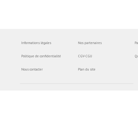
Informations légales
Nos partenaires
Pa
Politique de confidentialité
CGV-CGU
Q
Nous contacter
Plan du site