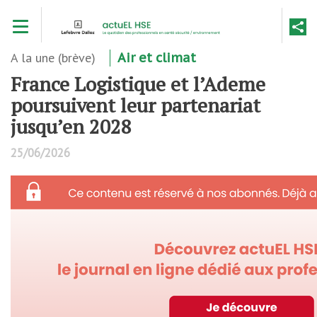
Aller
Toggle navigation
au
contenu
principal
A la une (brève)
Air et climat
France Logistique et l’Ademe
poursuivent leur partenariat
jusqu’en 2028
25/06/2026