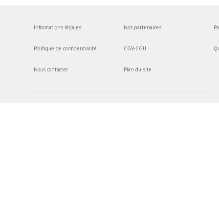
Informations légales
Nos partenaires
Pa
Politique de confidentialité
CGV-CGU
Q
Nous contacter
Plan du site