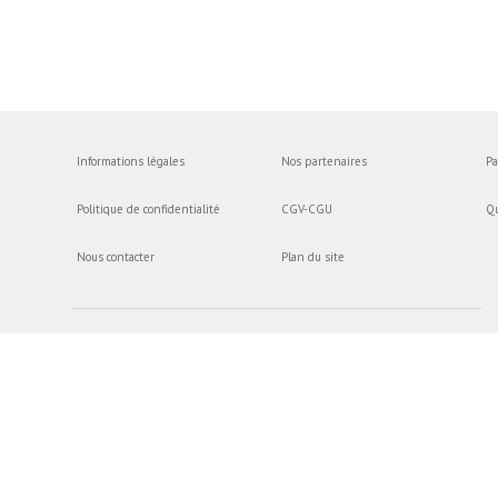
Informations légales
Nos partenaires
Pa
Politique de confidentialité
CGV-CGU
Q
Nous contacter
Plan du site