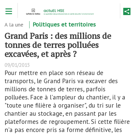
Aller
Toggle navigation
au
contenu
principal
A la une
Politiques et territoires
Grand Paris : des millions de
tonnes de terres polluées
excavées, et après ?
09/01/2015
Pour mettre en place son réseau de
transports, le Grand Paris va excaver des
millions de tonnes de terres, parfois
polluées. Face à l'ampleur du chantier, il y a
"toute une filière à organiser", du tri sur le
chantier au stockage, en passant par les
plateformes de regroupement. Si cette filière
n'a pas encore pris sa forme définitive, les