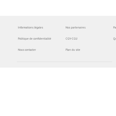
Informations légales
Nos partenaires
Pa
Politique de confidentialité
CGV-CGU
Q
Nous contacter
Plan du site