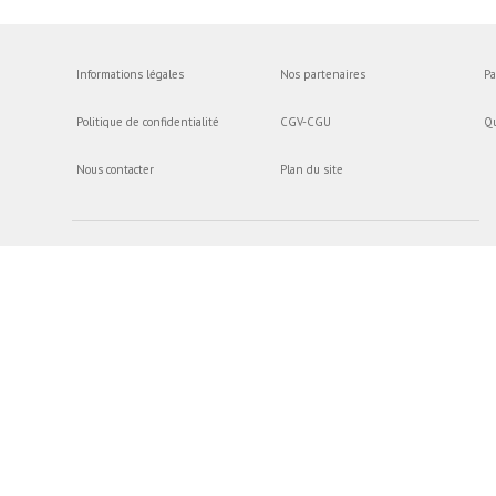
Informations légales
Nos partenaires
Pa
Politique de confidentialité
CGV-CGU
Q
Nous contacter
Plan du site