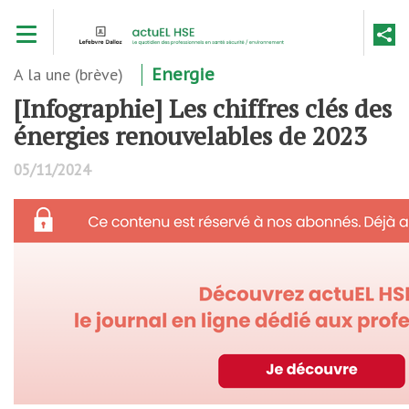
Aller
Toggle navigation
au
contenu
principal
A la une (brève)
Energie
[Infographie] Les chiffres clés des
énergies renouvelables de 2023
05/11/2024