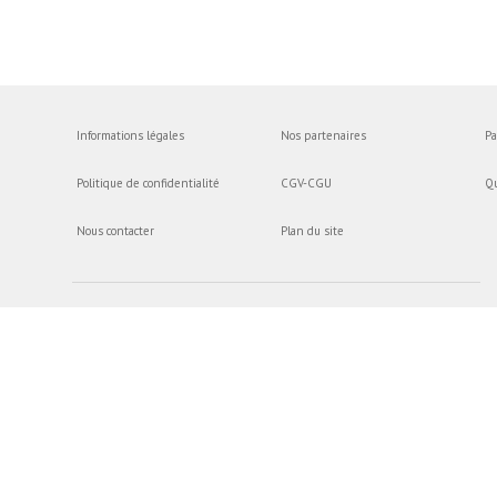
Informations légales
Nos partenaires
Pa
Politique de confidentialité
CGV-CGU
Q
Nous contacter
Plan du site