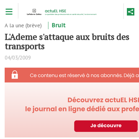
Aller
Toggle navigation
au
contenu
principal
A la une (brève)
Bruit
L'Ademe s'attaque aux bruits des
transports
04/03/2009