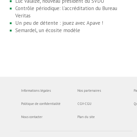
Luc Valaize, nouveau président du SVDU
Contrôle périodique: l'accréditation du Bureau
Veritas
Un peu de détente : jouez avec Apave !
Semardel, un écosite modèle
Informations légales
Nos partenaires
Pa
Politique de confidentialité
CGV-CGU
Q
Nous contacter
Plan du site