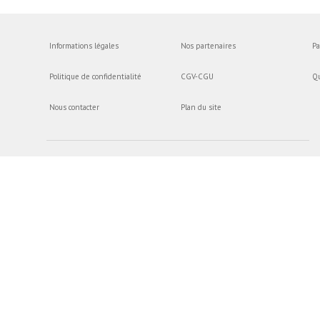
Informations légales
Nos partenaires
Pa
Politique de confidentialité
CGV-CGU
Q
Nous contacter
Plan du site