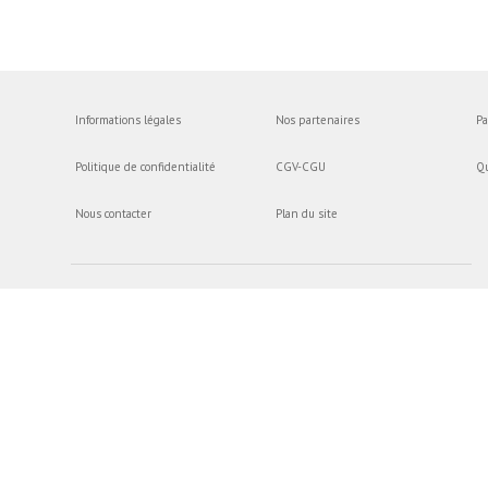
Informations légales
Nos partenaires
Pa
Politique de confidentialité
CGV-CGU
Q
Nous contacter
Plan du site