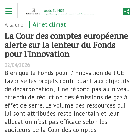
Aller
Toggle navigation
au
contenu
principal
A la une
Air et climat
La Cour des comptes européenne
alerte sur la lenteur du Fonds
pour l'innovation
02/04/2026
Bien que le Fonds pour l'innovation de l'UE
favorise les projets contribuant aux objectifs
de décarbonation, il ne répond pas au niveau
attendu de réduction des émissions de gaz à
effet de serre. Le volume des ressources qui
lui sont attribuées reste incertain et leur
allocation n'est pas efficace selon les
auditeurs de la Cour des comptes