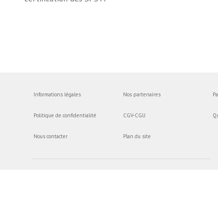
Informations légales
Nos partenaires
Pa
Politique de confidentialité
CGV-CGU
Q
Nous contacter
Plan du site