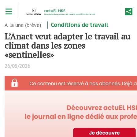
Aller
Toggle navigation
au
contenu
principal
A la une (brève)
Conditions de travail
L’Anact veut adapter le travail au
climat dans les zones
«sentinelles»
26/05/2026