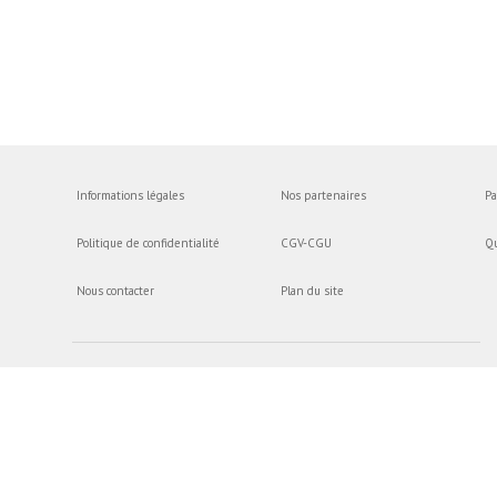
Informations légales
Nos partenaires
Pa
Politique de confidentialité
CGV-CGU
Q
Nous contacter
Plan du site