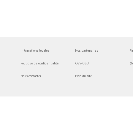
Informations légales
Nos partenaires
Pa
Politique de confidentialité
CGV-CGU
Q
Nous contacter
Plan du site