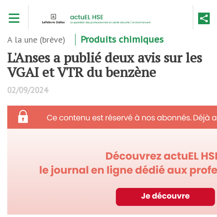
Aller
Toggle navigation
au
contenu
principal
A la une (brève)
Produits chimiques
L'Anses a publié deux avis sur les
VGAI et VTR du benzène
02/09/2024