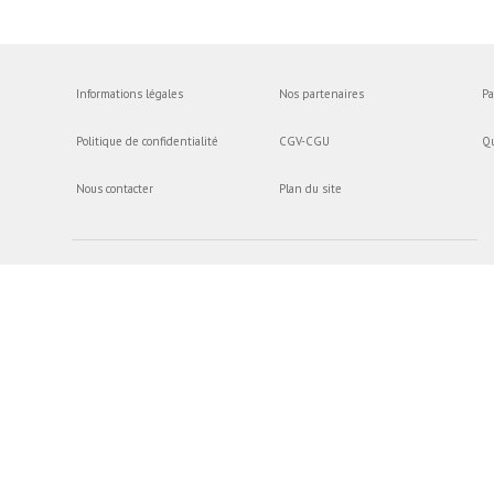
Informations légales
Nos partenaires
Pa
Politique de confidentialité
CGV-CGU
Q
Nous contacter
Plan du site