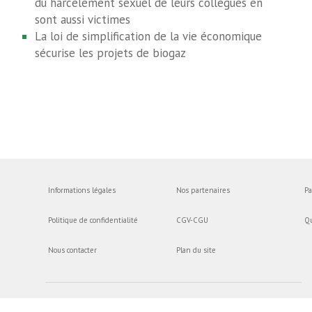
du harcèlement sexuel de leurs collègues en
sont aussi victimes
La loi de simplification de la vie économique
sécurise les projets de biogaz
Informations légales
Nos partenaires
Pa
Politique de confidentialité
CGV-CGU
Q
Nous contacter
Plan du site