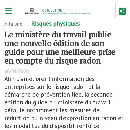
Aller
Toggle navigation
au
contenu
principal
A la une
Risques physiques
Le ministère du travail publie
une nouvelle édition de son
guide pour une meilleure prise
en compte du risque radon
06/01/2026
Afin d'améliorer l'information des
entreprises sur le risque radon et la
démarche de prévention liée, la seconde
édition du guide du ministère du travail
détaille notamment les mesures de
réduction du niveau d'exposition au radon et
les modalités du dispositif renforcé.