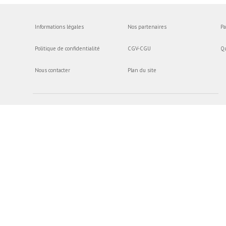
Informations légales
Nos partenaires
Pa
Politique de confidentialité
CGV-CGU
Q
Nous contacter
Plan du site