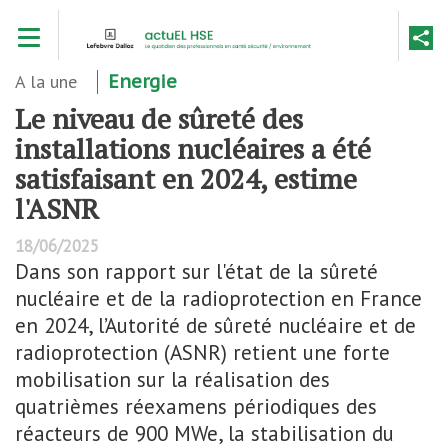
Aller
Toggle navigation
au
contenu
principal
A la une
Energie
Le niveau de sûreté des
installations nucléaires a été
satisfaisant en 2024, estime
l'ASNR
18/06/2025
Dans son rapport sur l'état de la sûreté
nucléaire et de la radioprotection en France
en 2024, l’Autorité de sûreté nucléaire et de
radioprotection (ASNR) retient une forte
mobilisation sur la réalisation des
quatrièmes réexamens périodiques des
réacteurs de 900 MWe, la stabilisation du