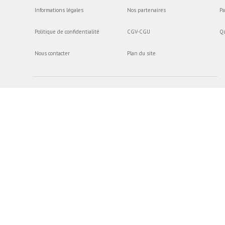
Informations légales
Nos partenaires
Pa
Politique de confidentialité
CGV-CGU
Q
Nous contacter
Plan du site