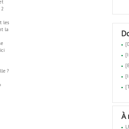
et
 2
t les
t la
se
[
ici
[
[
lle ?
[
»
[
à
L