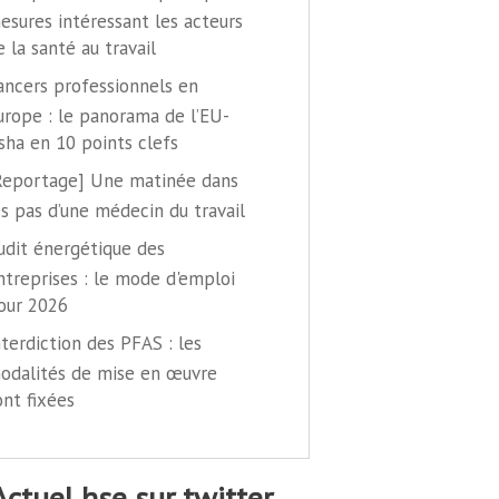
esures intéressant les acteurs
e la santé au travail
ancers professionnels en
urope : le panorama de l’EU-
sha en 10 points clefs
Reportage] Une matinée dans
es pas d’une médecin du travail
udit énergétique des
ntreprises : le mode d'emploi
our 2026
nterdiction des PFAS : les
odalités de mise en œuvre
ont fixées
@actuel hse sur twitter