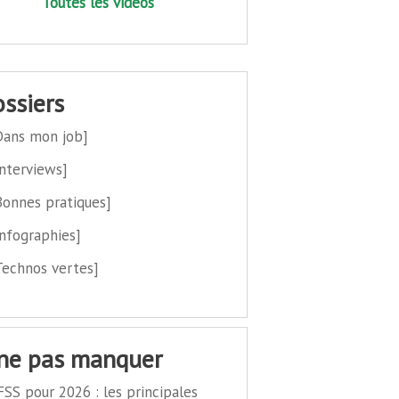
Toutes les vidéos
dossiers
Dans mon job]
Interviews]
Bonnes pratiques]
Infographies]
Technos vertes]
 ne pas manquer
FSS pour 2026 : les principales