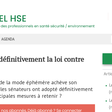
AGENDA
éfinitivement la loi contre
Arti
or de la mode éphémère achève son
L
n, les sénateurs ont adopté définitivement
(
ncipales mesures à retenir ?
L
(