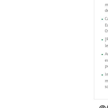
m
d
C
E
O
[
l
A
e
p
I
m
s