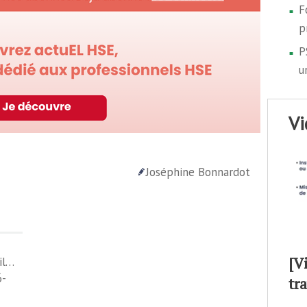
F
p
P
u
v
Joséphine Bonnardot
[V
il…
6-
tr