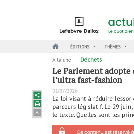
Aller
au
contenu
principal
ÉDITIONS
THÈMES
A la une
Déchets
Le Parlement adopte d
l’ultra fast-fashion
01/07/2026
La loi visant à réduire l’ess
parcours législatif. Le 29 jui
le texte. Quelles sont les pri