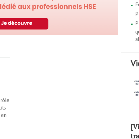
F
p
P
q
a
v
rôle
ils
 en
[V
tr