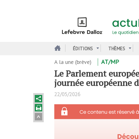
Aller
au
contenu
principal
ÉDITIONS
THÈMES
A la une (brève)
AT/MP
Le Parlement européen
journée européenne de
22/05/2026