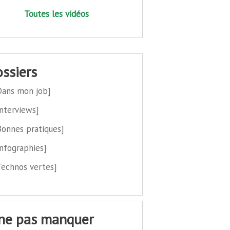
Toutes les vidéos
dossiers
Dans mon job]
Interviews]
Bonnes pratiques]
Infographies]
Technos vertes]
 ne pas manquer