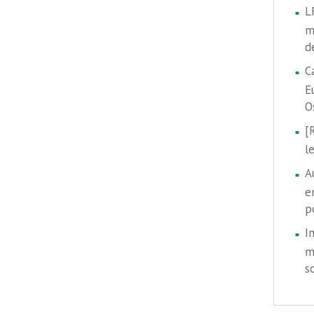
L
m
d
C
E
O
[
l
A
e
p
I
m
s