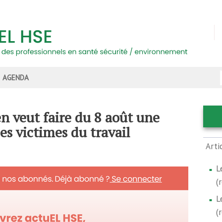
AGENDA
 veut faire du 8 août une
s victimes du travail
Arti
L
(
L
(