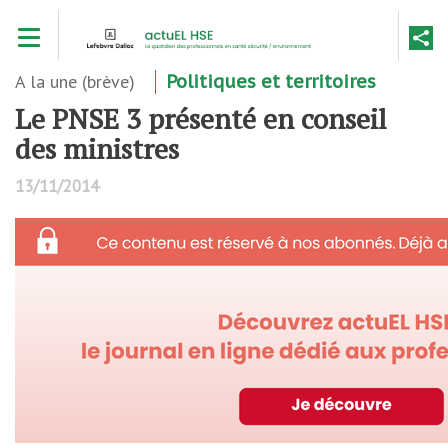
Aller
Toggle navigation
au
contenu
principal
A la une (brève)
Politiques et territoires
Le PNSE 3 présenté en conseil
des ministres
13/11/2014