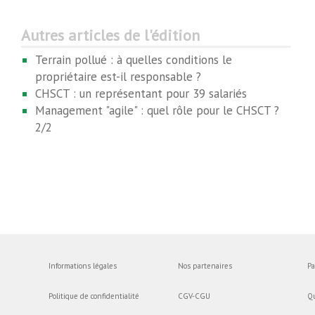
Autres articles de l'édition
Terrain pollué : à quelles conditions le
propriétaire est-il responsable ?
CHSCT : un représentant pour 39 salariés
Management "agile" : quel rôle pour le CHSCT ?
2/2
Informations légales
Nos partenaires
Pa
Politique de confidentialité
CGV-CGU
Q