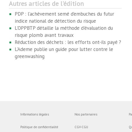
Autres articles de l'édition
PDP : l’achèvement semé d’embuches du futur
indice national de détection du risque
L'OPPBTP détaille la méthode d'évaluation du
risque plomb avant travaux
Réduction des déchets : les efforts ont-ils payé ?
L'Ademe publie un guide pour lutter contre le
greenwashing
Informations légales
Nos partenaires
Pa
Politique de confidentialité
CGV-CGU
Q