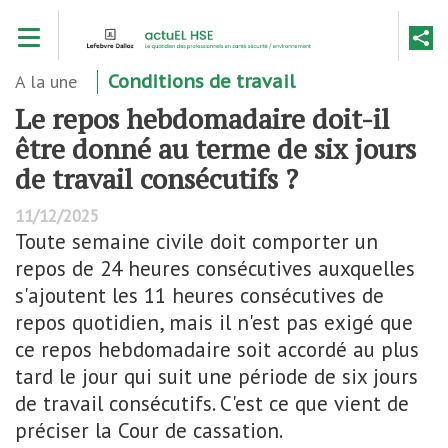
Aller
Toggle navigation
au
contenu
principal
A la une
Conditions de travail
Le repos hebdomadaire doit-il
être donné au terme de six jours
de travail consécutifs ?
11/12/2025
Toute semaine civile doit comporter un
repos de 24 heures consécutives auxquelles
s'ajoutent les 11 heures consécutives de
repos quotidien, mais il n'est pas exigé que
ce repos hebdomadaire soit accordé au plus
tard le jour qui suit une période de six jours
de travail consécutifs. C'est ce que vient de
préciser la Cour de cassation.