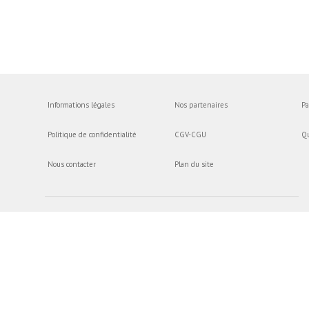
Informations légales
Nos partenaires
Pa
Politique de confidentialité
CGV-CGU
Q
Nous contacter
Plan du site