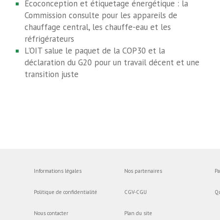
Ecoconception et étiquetage énergétique : la
Commission consulte pour les appareils de
chauffage central, les chauffe-eau et les
réfrigérateurs
L'OIT salue le paquet de la COP30 et la
déclaration du G20 pour un travail décent et une
transition juste
Informations légales
Nos partenaires
Pa
Politique de confidentialité
CGV-CGU
Q
Nous contacter
Plan du site