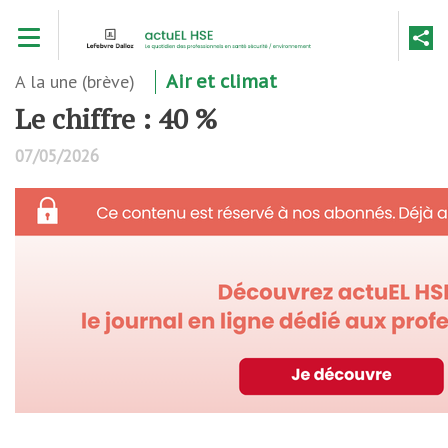
Aller
Toggle navigation
au
contenu
principal
A la une (brève)
Air et climat
Le chiffre : 40 %
07/05/2026