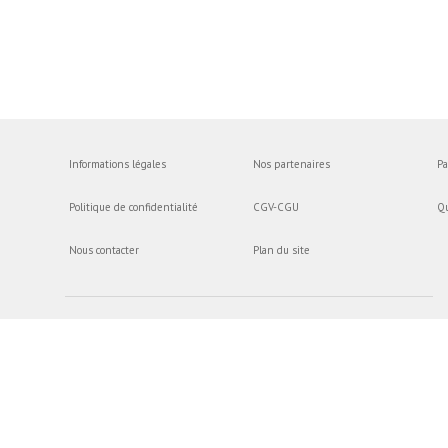
Informations légales
Nos partenaires
Pa
Politique de confidentialité
CGV-CGU
Q
Nous contacter
Plan du site