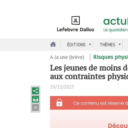
Aller
au
contenu
principal
ÉDITIONS
THÈMES
A la une (brève)
Risques phys
Les jeunes de moins d
aux contraintes physi
19/11/2025