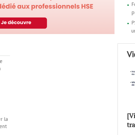
F
p
P
u
v
e
à
[V
r la
tr
ent