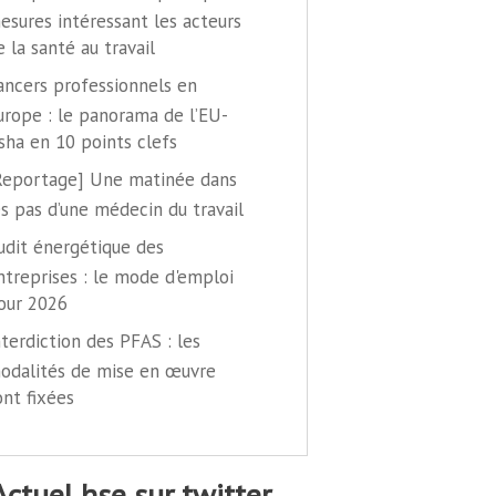
esures intéressant les acteurs
e la santé au travail
ancers professionnels en
urope : le panorama de l’EU-
sha en 10 points clefs
Reportage] Une matinée dans
es pas d’une médecin du travail
udit énergétique des
ntreprises : le mode d'emploi
our 2026
nterdiction des PFAS : les
odalités de mise en œuvre
ont fixées
@actuel hse sur twitter