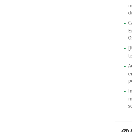
m
d
C
E
O
[
l
A
e
p
I
m
s