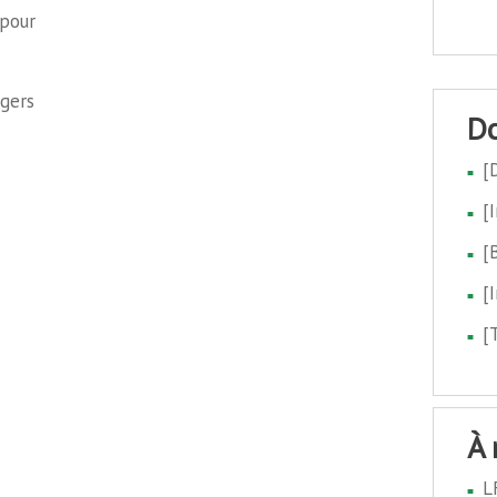
pour
agers
[
[
[
[
[
à
L