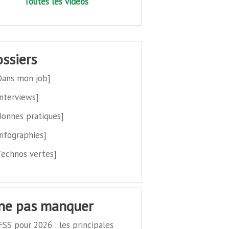
Toutes les vidéos
dossiers
Dans mon job]
Interviews]
Bonnes pratiques]
Infographies]
Technos vertes]
 ne pas manquer
FSS pour 2026 : les principales