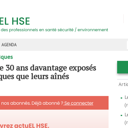
AGENDA
iques
e 30 ans davantage exposés
ques que leurs aînés
Arti
L
(
L
(