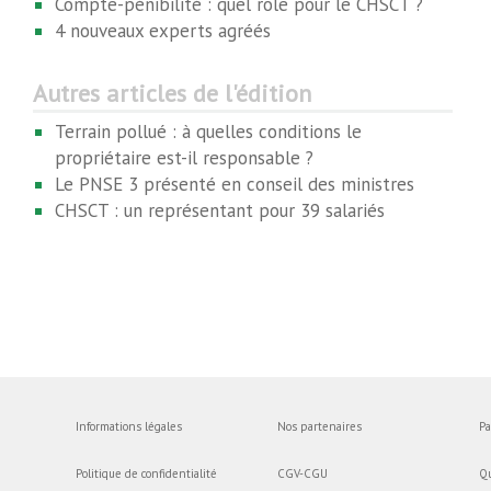
Compte-pénibilité : quel rôle pour le CHSCT ?
4 nouveaux experts agréés
Autres articles de l'édition
Terrain pollué : à quelles conditions le
propriétaire est-il responsable ?
Le PNSE 3 présenté en conseil des ministres
CHSCT : un représentant pour 39 salariés
Informations légales
Nos partenaires
Pa
Politique de confidentialité
CGV-CGU
Q