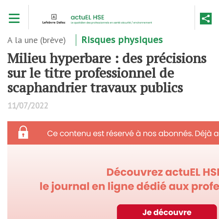
Aller
Toggle navigation
au
contenu
principal
A la une (brève)
Risques physiques
Milieu hyperbare : des précisions
sur le titre professionnel de
scaphandrier travaux publics
11/07/2022