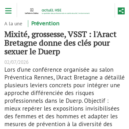
Aller
Toggle navigation
au
contenu
principal
A la une
Prévention
Mixité, grossesse, VSST : l'Aract
Bretagne donne des clés pour
sexuer le Duerp
02/07/2026
Lors d’une conférence organisée au salon
Préventica Rennes, l’Aract Bretagne a détaillé
plusieurs leviers concrets pour intégrer une
approche différenciée des risques
professionnels dans le Duerp. Objectif :
mieux repérer les expositions invisibilisées
des femmes et des hommes et adapter les
mesures de prévention à la diversité des