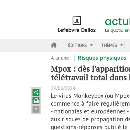
Aller
au
contenu
principal
ÉDITIONS
THÈMES
A la une
Risques physiques
Mpox : dès l'appariti
télétravail total dans
29/08/2024
Le virus Monkeypox (ou Mpox, 
commence à faire régulièremen
- nationales et européennes -
aux risques de propagation de
questions-réponses publié le 2