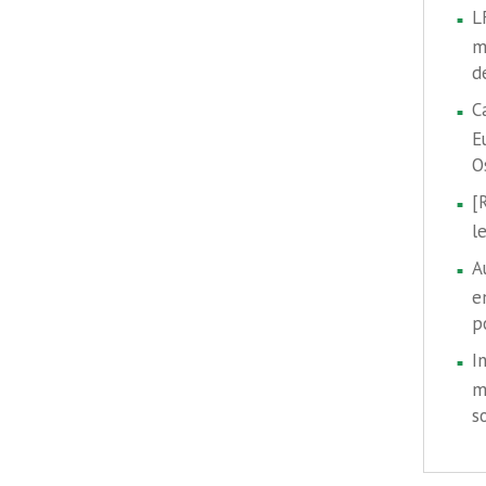
L
m
d
C
E
O
[
l
A
e
p
I
m
s