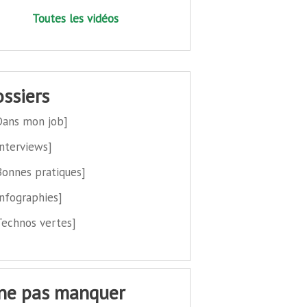
Toutes les vidéos
dossiers
Dans mon job]
Interviews]
Bonnes pratiques]
Infographies]
Technos vertes]
 ne pas manquer