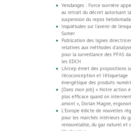
Vendanges : Force ouvrière appe
au retrait du décret autorisant l
suspension du repos hebdomada
Inquiétudes sur l’avenir de l’enq
Sumer
Publication des lignes directrice
relatives aux méthodes d'analys
pour la surveillance des PFAS da
les EDCH
L'Arcep émet des propositions s
l'écoconception et l'étiquetage
énergétique des produits numér
[Dans mon job] « Notre action e
plus efficace quand on intervien
amont », Dorian Magne, ergono
L'Europe édicte de nouvelles règ
pour les marchés intérieurs du g
renouvelable, du gaz naturel et 