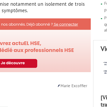
conise notamment un isolement de trois
F
s symptômes.
p
P
q
a
v
Marie Excoffier
[V
tr