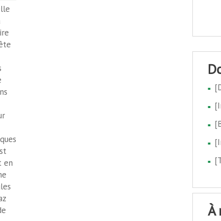
lle
a
ire
uête
s
e
[
ns
[
ur
[
iques
[
st
[
t en
me
les
az
à
de