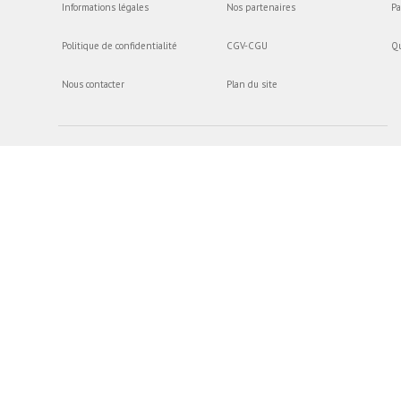
Informations légales
Nos partenaires
Pa
Politique de confidentialité
CGV-CGU
Q
Nous contacter
Plan du site