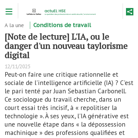
Aller
Toggle navigation
au
contenu
principal
A la une
Conditions de travail
[Note de lecture] L'IA, ou le
danger d'un nouveau taylorisme
digital
12/11/2025
Peut-on faire une critique rationnelle et
sociale de l'intelligence artificielle (IA) ? C'est
le pari tenté par Juan Sebastian Carbonell.
Ce sociologue du travail cherche, dans un
court essai très incisif, à « repolitiser la
technologie ». À ses yeux, l'IA générative est
une nouvelle étape dans « la dépossession
machinique » des professions qualifiées et