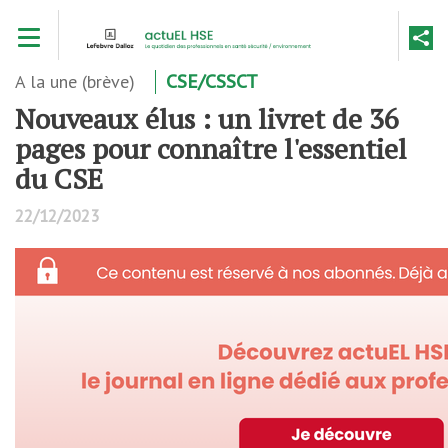
Aller
Toggle navigation
au
contenu
principal
A la une (brève)
CSE/CSSCT
Nouveaux élus : un livret de 36
pages pour connaître l'essentiel
du CSE
22/12/2023